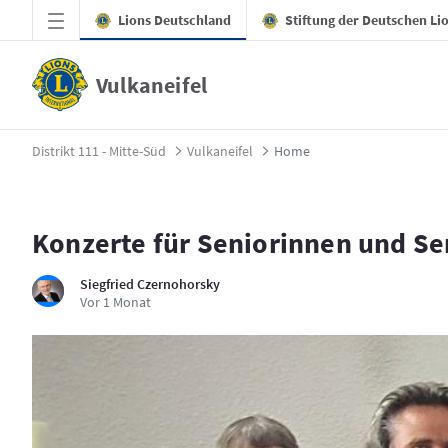
Zum Hauptinhalt springen
Lions Deutschland
Stiftung der Deutschen Li
Vulkaneifel
Home - Vulkaneifel
Distrikt 111 - Mitte-Süd
Vulkaneifel
Home
Konzerte für Seniorinnen und Sen
Siegfried Czernohorsky
Publikationsdatum
Vor 1 Monat