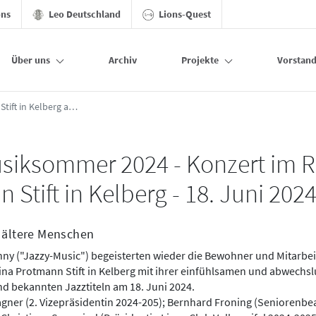
ons
Leo Deutschland
Lions-Quest
Über uns
Archiv
Projekte
Vorstan
rg am 18. Juni 2024 - Vulkaneifel
Konzert im Regina Protmann Stift in Kelberg am 18. Juni 2024
siksommer 2024 - Konzert im 
 Stift in Kelberg - 18. Juni 202
r ältere Menschen
nny ("Jazzy-Music") begeisterten wieder die Bewohner und Mitarbe
gina Protmann Stift in Kelberg mit ihrer einfühlsamen und abwechs
nd bekannten Jazztiteln am 18. Juni 2024.
e Wagner (2. Vizepräsidentin 2024-205); Bernhard Froning (Seniorenbe