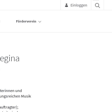
Einloggen
d
Förderverein
Regina
4
iterinnen und
lungsreichen Musik
auftragter);