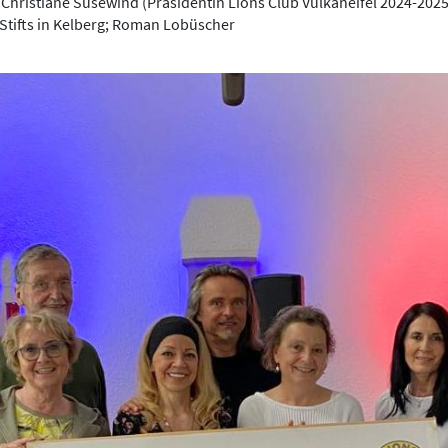
 Christiane Susewind (Präsidentin Lions Club Vulkaneifel 2024-2025;
tifts in Kelberg; Roman Lobüscher