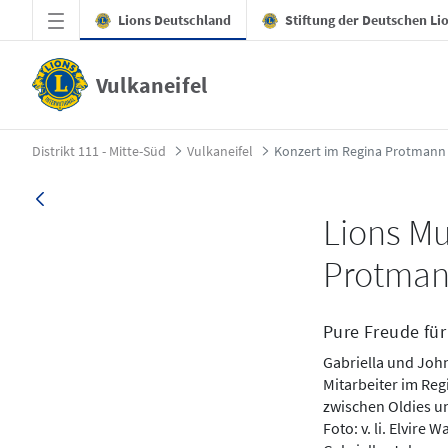
Zum Hauptinhalt springen
Lions Deutschland
Stiftung der Deutschen Li
Vulkaneifel
Konzert im Regina Protmann Stift in Kelbe
Distrikt 111 - Mitte-Süd
Vulkaneifel
Lions Mu
Protmann
Pure Freude fü
Gabriella und Joh
Mitarbeiter im Re
zwischen Oldies u
Foto: v. li. Elvir